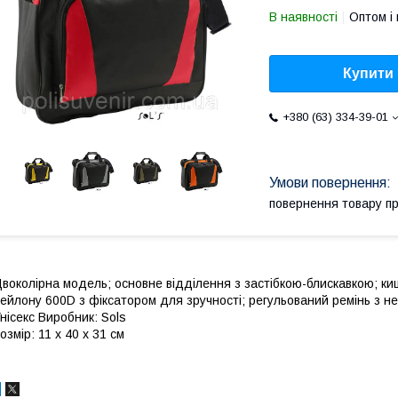
В наявності
Оптом і 
Купити
+380 (63) 334-39-01
повернення товару п
воколірна модель; основне відділення з застібкою-блискавкою; киш
ейлону 600D з фіксатором для зручності; регульований ремінь з ней
нісекс Виробник: Sols
озмір: 11 x 40 x 31 см