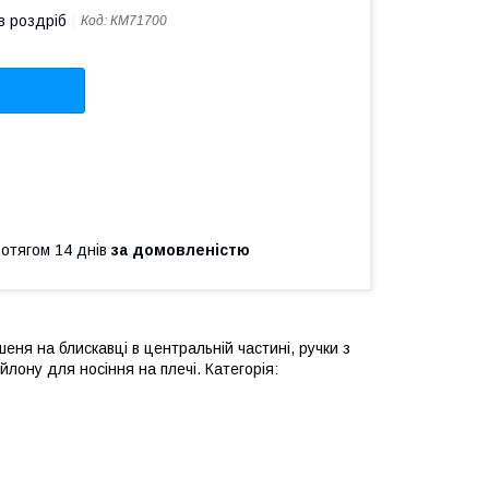
в роздріб
Код:
КМ71700
ротягом 14 днів
за домовленістю
еня на блискавці в центральній частині, ручки з
лону для носіння на плечі. Категорія: