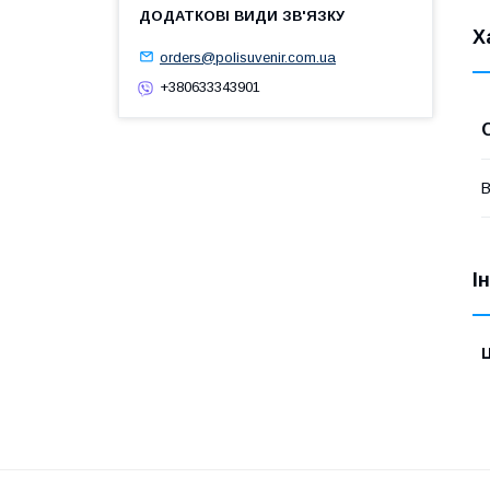
Х
orders@polisuvenir.com.ua
+380633343901
В
І
Ц