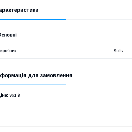
арактеристики
Основні
иробник
Sol's
нформація для замовлення
іна:
961 ₴