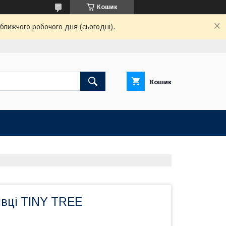
Кошик
ближчого робочого дня (сьогодні).
Кошик
івці TINY TREE