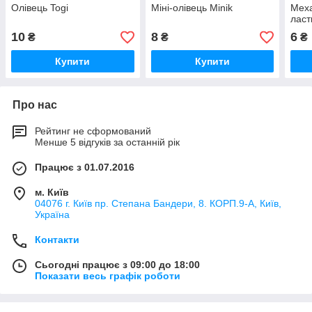
Олівець Togi
Міні-олівець Minik
Меха
ласт
10
8
6
₴
₴
₴
Купити
Купити
Про нас
Рейтинг не сформований
Менше 5 відгуків за останній рік
Працює з 01.07.2016
м. Київ
04076 г. Київ пр. Степана Бандери, 8. КОРП.9-А, Київ,
Україна
Контакти
Сьогодні працює з 09:00 до 18:00
Показати весь графік роботи