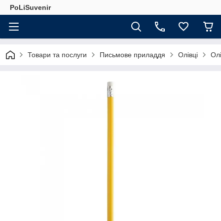
PoLiSuvenir
Товари та послуги
Письмове приладдя
Олівці
Ол