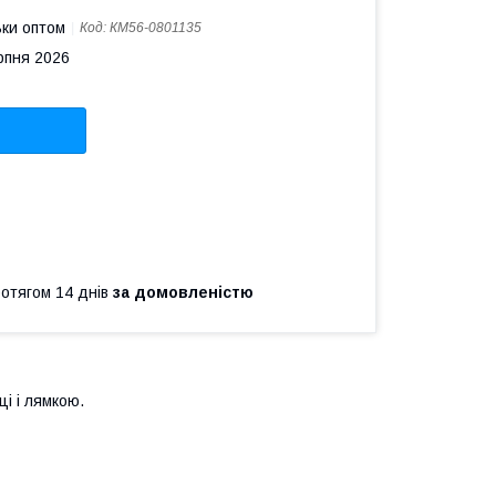
ьки оптом
Код:
КМ56-0801135
рпня 2026
ротягом 14 днів
за домовленістю
і і лямкою.