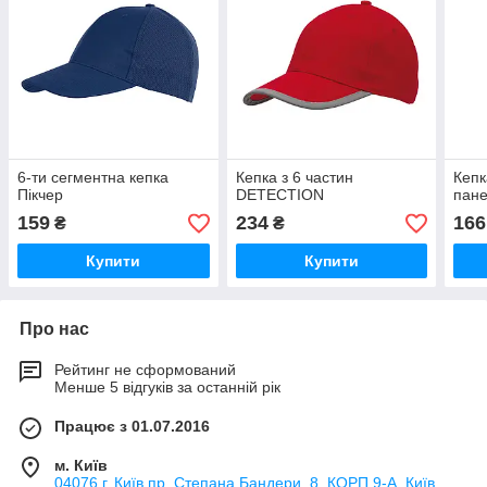
6-ти сегментна кепка
Кепка з 6 частин
Кепк
Пікчер
DETECTION
пан
159
234
166
₴
₴
Купити
Купити
Про нас
Рейтинг не сформований
Менше 5 відгуків за останній рік
Працює з 01.07.2016
м. Київ
04076 г. Київ пр. Степана Бандери, 8. КОРП.9-А, Київ,