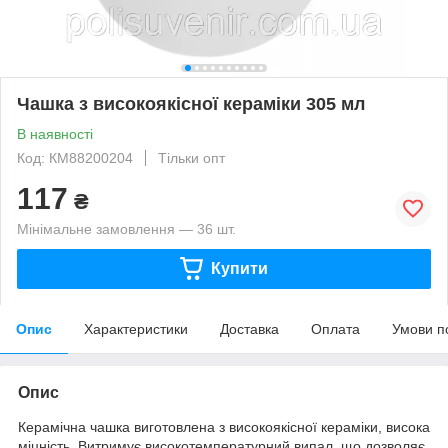
Чашка ​​з високоякісної кераміки 305 мл
В наявності
Код: КМ88200204
Тільки опт
117
₴
Мінімальне замовлення — 36 шт.
Купити
Опис
Характеристики
Доставка
Оплата
Умови п
Опис
Керамічна чашка виготовлена ​​з високоякісної кераміки, висока
міцність. Витримує високотемпературний випал, що дозволяє