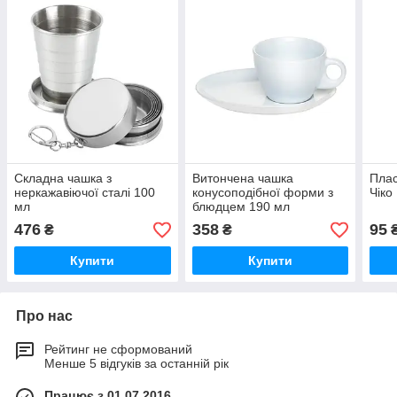
Складна чашка з
Витончена чашка
Плас
неркажавіючої сталі 100
конусоподібної форми з
Чіко
мл
блюдцем 190 мл
476
358
95
₴
₴
Купити
Купити
Про нас
Рейтинг не сформований
Менше 5 відгуків за останній рік
Працює з 01.07.2016