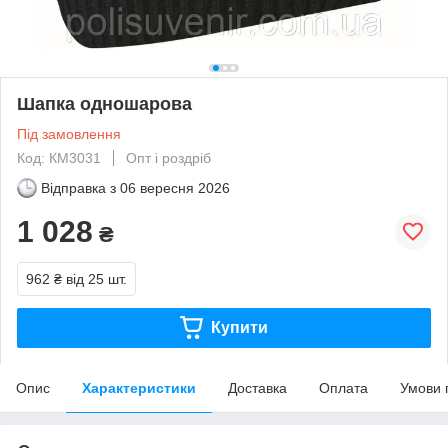
Шапка одношарова
Під замовлення
Код: КМ3031
Опт і роздріб
Відправка з
06 вересня 2026
1 028
₴
962 ₴
від 25 шт.
Купити
Опис
Характеристики
Доставка
Оплата
Умови 