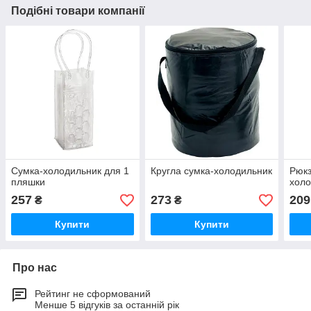
Подібні товари компанії
Сумка-холодильник для 1
Кругла сумка-холодильник
Рюкз
пляшки
холод
257
273
209
₴
₴
Купити
Купити
Про нас
Рейтинг не сформований
Менше 5 відгуків за останній рік