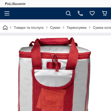
PoLiSuvenir
Товари та послуги
Сумки
Термосумки
Сумка-хол