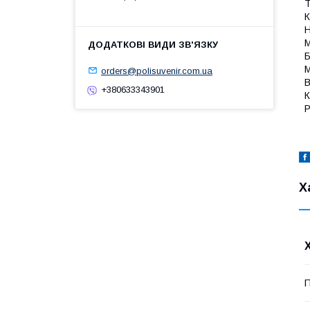
Т
К
Н
М
Б
М
orders@polisuvenir.com.ua
В
+380633343901
К
Р
Х
П