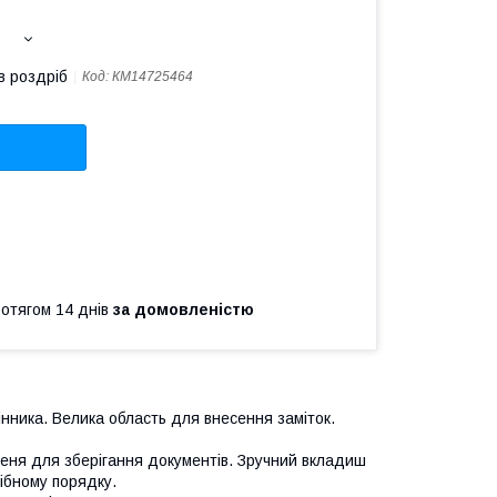
в роздріб
Код:
КМ14725464
ротягом 14 днів
за домовленістю
інника. Велика область для внесення заміток.
шеня для зберігання документів. Зручний вкладиш
ібному порядку.