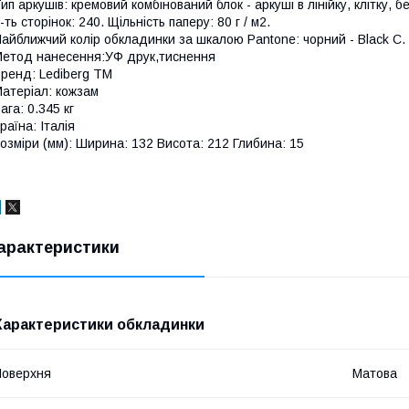
ип аркушів: кремовий комбінований блок - аркуші в лінійку, клітку, б
-ть сторінок: 240. Щільність паперу: 80 г / м2.
айближчий колір обкладинки за шкалою Pantone: чорний - Black C.
етод нанесення:УФ друк,тиснення
ренд: Lediberg ТМ
атеріал: кожзам
ага: 0.345 кг
раїна: Італія
озміри (мм): Ширина: 132 Висота: 212 Глибина: 15
арактеристики
Характеристики обкладинки
оверхня
Матова