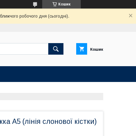
Кошик
ближчого робочого дня (сьогодні).
Кошик
ка А5 (лінія слонової кістки)