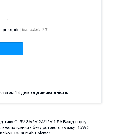
в роздріб
Код:
КМ8050-01
ротягом 14 днів
за домовленістю
д типу C: 5V-3A/9V-2A/12V-1,5A Вихід порту
льна потужність бездротового зв’язку: 15W З
силікон 10000mAh Polymer