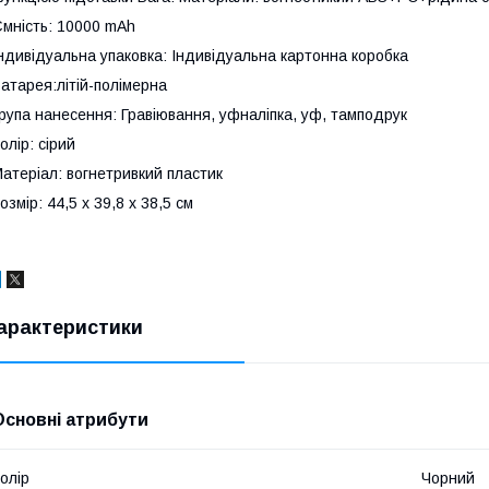
мність: 10000 mAh
ндивідуальна упаковка: Індивідуальна картонна коробка
атарея:літій-полімерна
рупа нанесення: Гравіювання, уфналіпка, уф, тамподрук
олір: сірий
атеріал: вогнетривкий пластик
озмір: 44,5 х 39,8 х 38,5 см
арактеристики
Основні атрибути
олір
Чорний