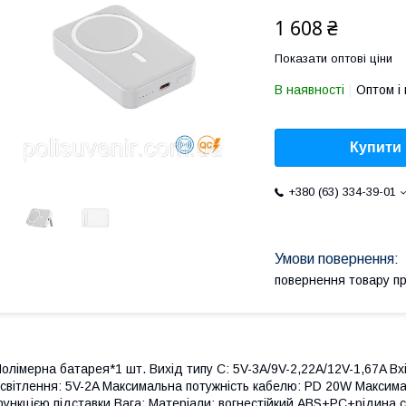
1 608 ₴
Показати оптові ціни
В наявності
Оптом і 
Купити
+380 (63) 334-39-01
повернення товару п
олімерна батарея*1 шт. Вихід типу C: 5V-3A/9V-2,22A/12V-1,67A Вхі
світлення: 5V-2A Максимальна потужність кабелю: PD 20W Максима
ункцією підставки Вага: Матеріали: вогнестійкий ABS+PC+рідина 