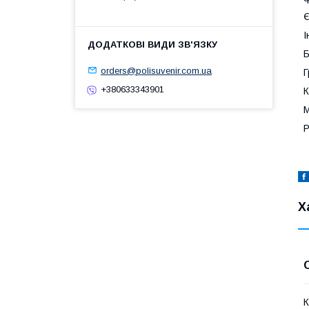
Є
І
Б
orders@polisuvenir.com.ua
Г
+380633343901
К
М
Р
Х
К