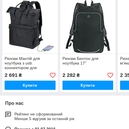
Рюкзак Мантій для
Рюкзак Бентон для
Рюкз
ноутбука з usb
ноутбука 17"
м'як
коннектором для
повербанка
2 691
2 282
2 3
₴
₴
Купити
Купити
Про нас
Рейтинг не сформований
Менше 5 відгуків за останній рік