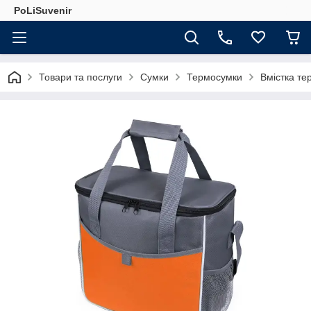
PoLiSuvenir
Товари та послуги
Сумки
Термосумки
Вмістка те