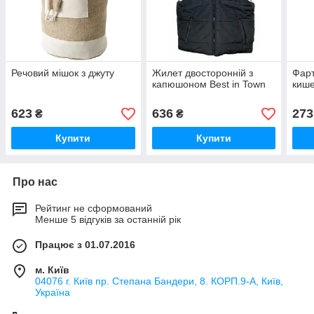
Речовий мішок з джуту
Жилет двосторонній з
Фарт
капюшоном Best in Town
киш
623
636
273
₴
₴
Купити
Купити
Про нас
Рейтинг не сформований
Менше 5 відгуків за останній рік
Працює з 01.07.2016
м. Київ
04076 г. Київ пр. Степана Бандери, 8. КОРП.9-А, Київ,
Україна