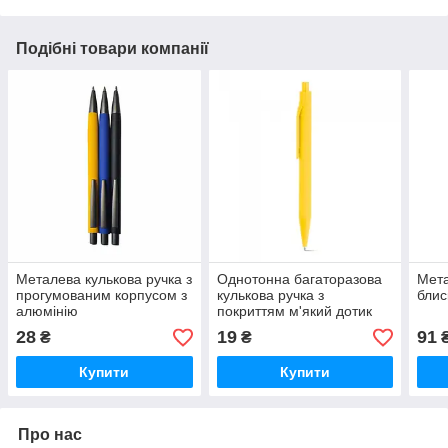
Подібні товари компанії
Металева кулькова ручка з
Однотонна багаторазова
Мета
прогумованим корпусом з
кулькова ручка з
блис
алюмінію
покриттям м'який дотик
28
19
91
₴
₴
Купити
Купити
Про нас