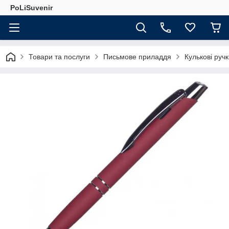
PoLiSuvenir
Товари та послуги
Письмове приладдя
Кулькові руч