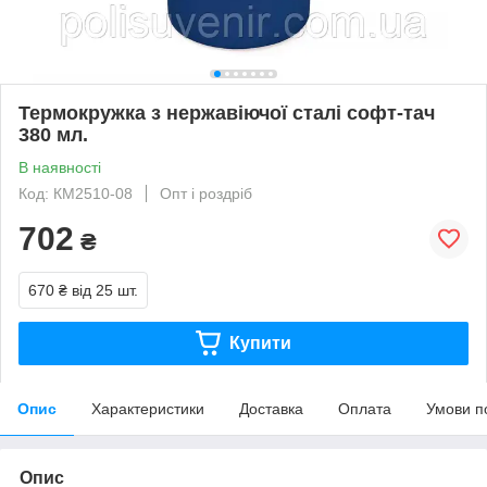
Термокружка з нержавіючої сталі софт-тач
380 мл.
В наявності
Код: КМ2510-08
Опт і роздріб
702
₴
670 ₴
від 25 шт.
Купити
Опис
Характеристики
Доставка
Оплата
Умови п
Опис