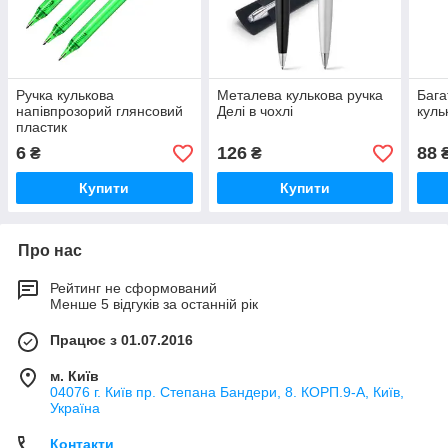
Ручка кулькова
Металева кулькова ручка
Бага
напівпрозорий глянсовий
Делі в чохлі
куль
пластик
6
126
88
₴
₴
Купити
Купити
Про нас
Рейтинг не сформований
Менше 5 відгуків за останній рік
Працює з 01.07.2016
м. Київ
04076 г. Київ пр. Степана Бандери, 8. КОРП.9-А, Київ,
Україна
Контакти