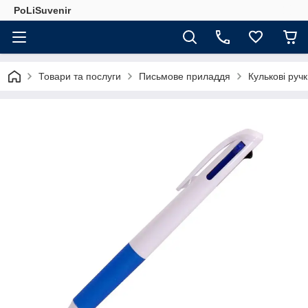
PoLiSuvenir
Товари та послуги
Письмове приладдя
Кулькові руч