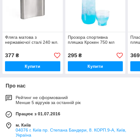
Фляга матова з
Прозора спортивна
Плас
нержавіючої сталі 240 мл.
пляшка Крокен 750 мл
пляш
377
295
369
₴
₴
Купити
Купити
Про нас
Рейтинг не сформований
Менше 5 відгуків за останній рік
Працює з 01.07.2016
м. Київ
04076 г. Київ пр. Степана Бандери, 8. КОРП.9-А, Київ,
Україна