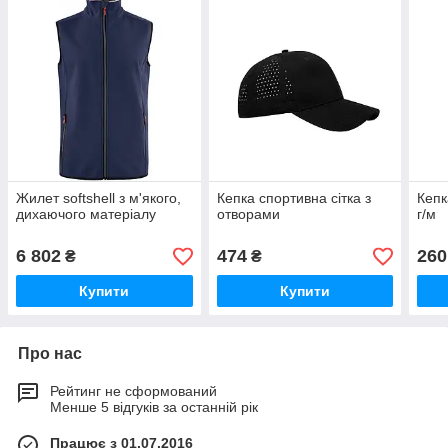
Жилет softshell з м'якого,
Кепка спортивна сітка з
Кепк
дихаючого матеріалу
отворами
г/м
6 802
474
260
₴
₴
Купити
Купити
Про нас
Рейтинг не сформований
Менше 5 відгуків за останній рік
Працює з 01.07.2016