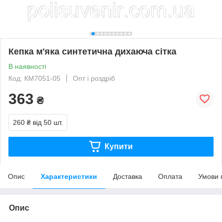
Кепка м'яка синтетична дихаюча сітка
В наявності
Код: КМ7051-05
Опт і роздріб
363
₴
260 ₴
від 50 шт.
Купити
Опис
Характеристики
Доставка
Оплата
Умови 
Опис