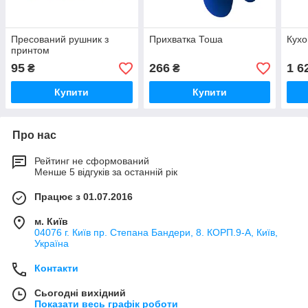
Пресований рушник з
Прихватка Тоша
Кухо
принтом
95
266
1 6
₴
₴
Купити
Купити
Про нас
Рейтинг не сформований
Менше 5 відгуків за останній рік
Працює з 01.07.2016
м. Київ
04076 г. Київ пр. Степана Бандери, 8. КОРП.9-А, Київ,
Україна
Контакти
Сьогодні вихідний
Показати весь графік роботи