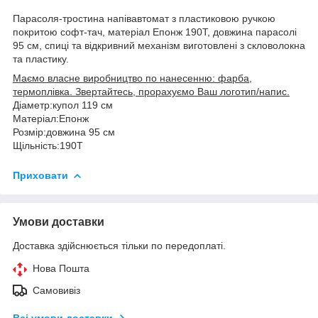
Парасоля-тростина напівавтомат з пластиковою ручкою
покритою софт-тач, матеріал Епонж 190Т, довжина парасолі
95 см, спиці та відкривний механізм виготовлені з скловолокна
та пластику.
Маємо власне виробництво по нанесенню: фарба,
термоплівка. Звертайтесь, прорахуємо Ваш логотип/напис.
Діаметр:купол 119 см
Матеріал:Епонж
Розмір:довжина 95 см
Щільність:190Т
Приховати
Умови доставки
Доставка здійснюється тільки по передоплаті.
Нова Пошта
Самовивіз
Всі умови доставки