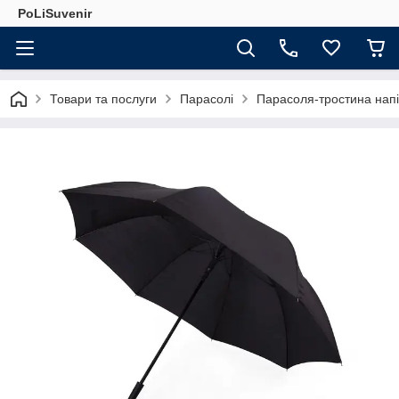
PoLiSuvenir
Товари та послуги
Парасолі
Парасоля-тростина напі