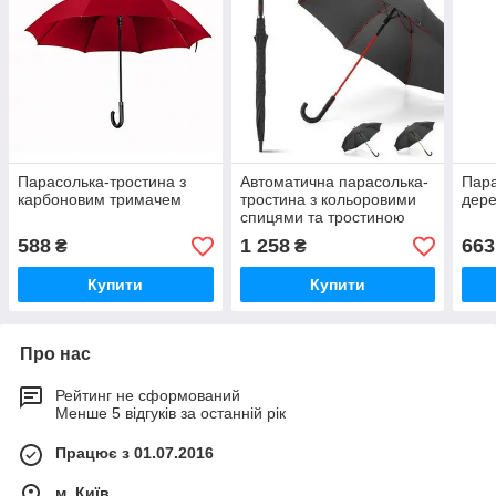
Парасолька-тростина з
Автоматична парасолька-
Пара
карбоновим тримачем
тростина з кольоровими
дере
спицями та тростиною
588
1 258
663
₴
₴
Купити
Купити
Про нас
Рейтинг не сформований
Менше 5 відгуків за останній рік
Працює з 01.07.2016
м. Київ