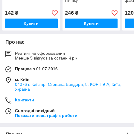
лінійку
факт
142
246
120
₴
₴
Купити
Купити
Про нас
Рейтинг не сформований
Менше 5 відгуків за останній рік
Працює з 01.07.2016
м. Київ
04076 г. Київ пр. Степана Бандери, 8. КОРП.9-А, Київ,
Україна
Контакти
Сьогодні вихідний
Показати весь графік роботи