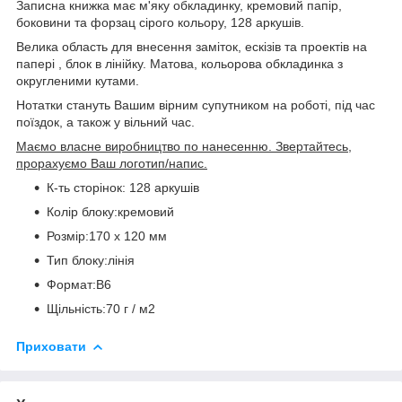
Записна книжка має м'яку обкладинку, кремовий папір,
боковини та форзац сірого кольору, 128 аркушів.
Велика область для внесення заміток, ескізів та проектів на
папері , блок в лінійку. Матова, кольорова обкладинка з
округленими кутами.
Нотатки стануть Вашим вірним супутником на роботі, під час
поїздок, а також у вільний час.
Маємо власне виробництво по нанесенню. Звертайтесь,
прорахуємо Ваш логотип/напис.
К-ть сторінок: 128 аркушів
Колір блоку:кремовий
Розмір:170 х 120 мм
Тип блоку:лінія
Формат:В6
Щільність:70 г / м2
Приховати