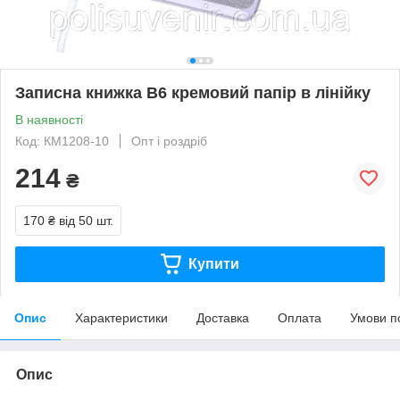
Записна книжка В6 кремовий папір в лінійку
В наявності
Код: КМ1208-10
Опт і роздріб
214
₴
170 ₴
від 50 шт.
Купити
Опис
Характеристики
Доставка
Оплата
Умови п
Опис