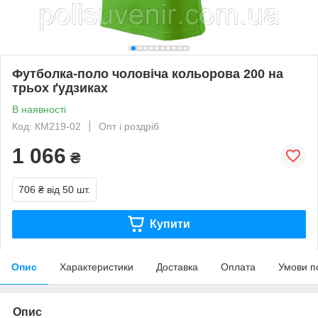
Футболка-поло чоловіча кольорова 200 на
трьох ґудзиках
В наявності
Код: КМ219-02
Опт і роздріб
1 066
₴
706 ₴
від 50 шт.
Купити
Опис
Характеристики
Доставка
Оплата
Умови п
Опис