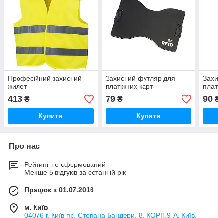
Професійний захисний
Захисний футляр для
Захи
жилет
платіжних карт
плат
413
79
90
₴
₴
Купити
Купити
Про нас
Рейтинг не сформований
Менше 5 відгуків за останній рік
Працює з 01.07.2016
м. Київ
04076 г. Київ пр. Степана Бандери, 8. КОРП.9-А, Київ,