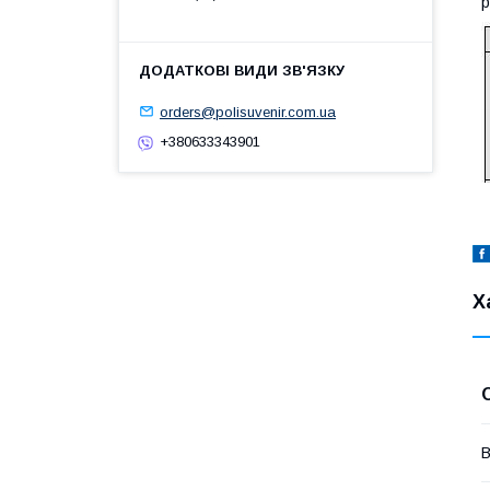
р
orders@polisuvenir.com.ua
+380633343901
Х
В