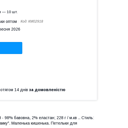
 — 10 шт.
ьки оптом
Код:
КМ02918
ересня 2026
ротягом 14 днів
за домовленістю
- 98% бавовна, 2% еластан; 228 г / м.кв .. Стиль:
в рамку". Маленька кишенька. Петельки для