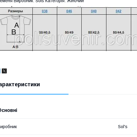
еменя Виробник: Sols Категорія: Жіночий
арактеристики
Основні
иробник
Sol's