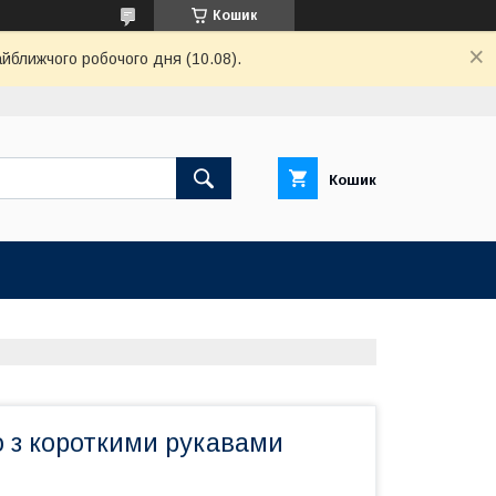
Кошик
айближчого робочого дня (10.08).
Кошик
о з короткими рукавами