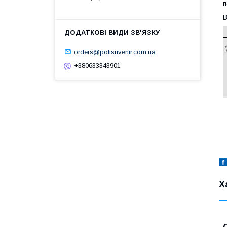
п
В
orders@polisuvenir.com.ua
+380633343901
Х