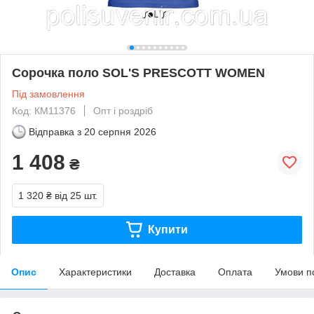
Сорочка поло SOL'S PRESCOTT WOMEN
Під замовлення
Код: КМ11376
Опт і роздріб
Відправка з
20 серпня 2026
1 408
₴
1 320 ₴
від 25 шт.
Купити
Опис
Характеристики
Доставка
Оплата
Умови п