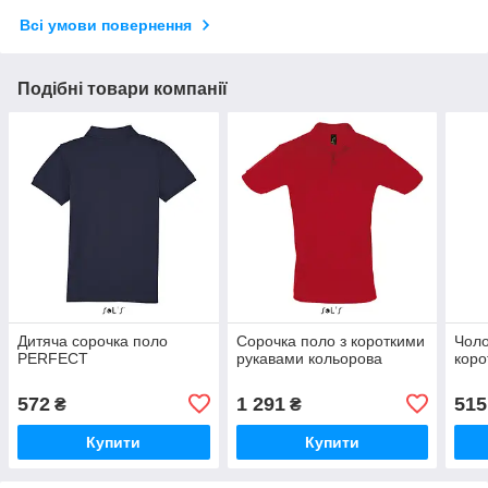
Всі умови повернення
Подібні товари компанії
Дитяча сорочка поло
Сорочка поло з короткими
Чоло
PERFECT
рукавами кольорова
коро
572
1 291
515
₴
₴
Купити
Купити