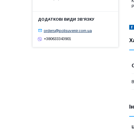
К
Р
orders@polisuvenir.com.ua
+380633343901
Х
В
І
Ц