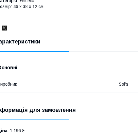
атегорія: Унісекс
озмір: 46 x 38 x 12 см
арактеристики
Основні
иробник
Sol's
нформація для замовлення
іна:
1 196 ₴