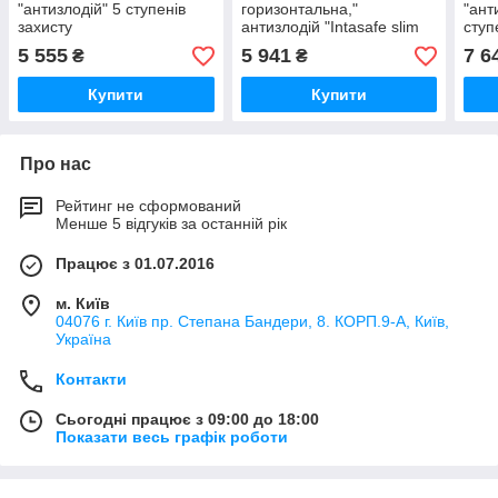
"антизлодій" 5 ступенів
горизонтальна,"
"ант
захисту
антизлодій "Intasafe slim
ступ
brief, 5 ступенів захисту
5 555
5 941
7 6
₴
₴
Купити
Купити
Про нас
Рейтинг не сформований
Менше 5 відгуків за останній рік
Працює з 01.07.2016
м. Київ
04076 г. Київ пр. Степана Бандери, 8. КОРП.9-А, Київ,
Україна
Контакти
Сьогодні працює з 09:00 до 18:00
Показати весь графік роботи