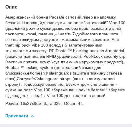
Опис
Американський бренд Pacsafe світовий лідер в напрямку
безпеки і інновацій,являє сумка на пояс "антизлодій" Vibe 100.
Ідеальний розмір сумки дозволяє без праці розмістити в ній
паспорта, ключі, гаманець і навіть 7-дюймового планшета. І
все це з швидким доступом і максимальним захистом. Anti-
theft hip pack Vibe 100 володіє 5 запатентованими
технологіями захисту: RFIDsafe ™ blocking pockets & material
(захисна тканина від RFID уразливості), PopNLock security clip
(захисна пряжка, яка фіксує лямку на нерухомому предметі),
Roobar ™ locking system (центральний замок для
блискавок),eXomesh® slashguards (вшита в тканину сталева
сітка),Carrysafe®slashguard straps (вшиті в лямку сталеві
стропи) .Подорожуй безпечно! Безкомпромісне рішення -
сумка на пояс Vibe 100 збереже ваші речі в безпеці і вбереже
від крадіжок і злодіїв. Vibe 100 для тих, хто в дорозі!
Розмір: 16х27х9см. Вага 325г. Обсяг: 4 L
Приховати