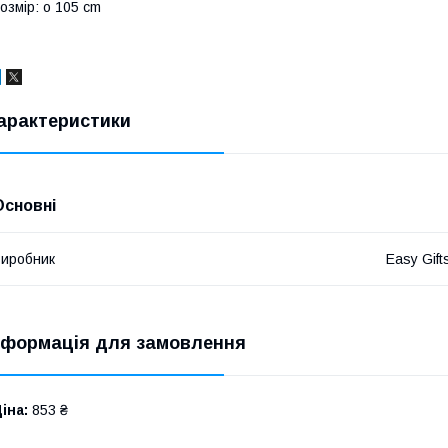
озмір: o 105 cm
арактеристики
Основні
иробник
Easy Gift
нформація для замовлення
іна:
853 ₴