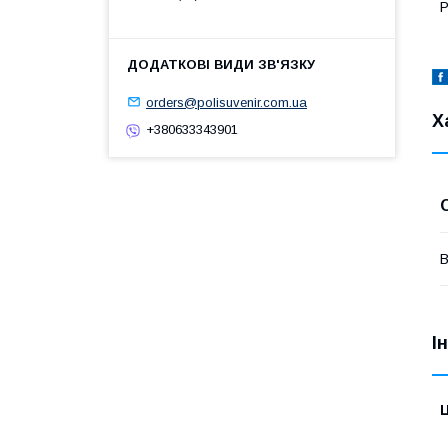
Р
orders@polisuvenir.com.ua
Х
+380633343901
В
І
Ц