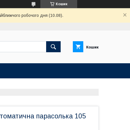
Кошик
айближчого робочого дня (10.08).
Кошик
втоматична парасолька 105