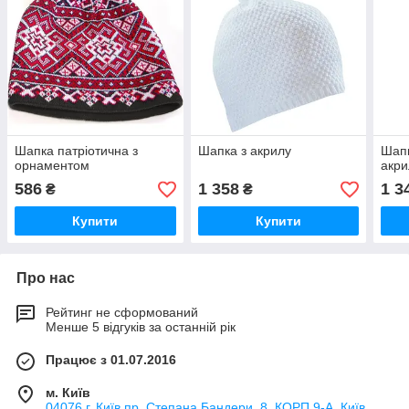
Шапка патріотична з
Шапка з акрилу
Шапк
орнаментом
акри
586
1 358
1 3
₴
₴
Купити
Купити
Про нас
Рейтинг не сформований
Менше 5 відгуків за останній рік
Працює з 01.07.2016
м. Київ
04076 г. Київ пр. Степана Бандери, 8. КОРП.9-А, Київ,