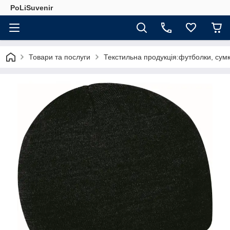
PoLiSuvenir
Товари та послуги
Текстильна продукція:футболки, сумк