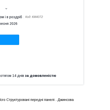
ом і в роздріб
Код:
КМ4072
ересня 2026
ротягом 14 днів
за домовленістю
cro Структуровані передні панелі . Джинсова