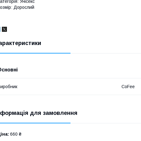
атегорія: Унісекс
озмір: Дорослий
арактеристики
Основні
иробник
CoFee
нформація для замовлення
іна:
660 ₴