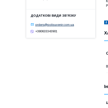
К
Р
orders@polisuvenir.com.ua
+380633343901
Х
В
І
Ц