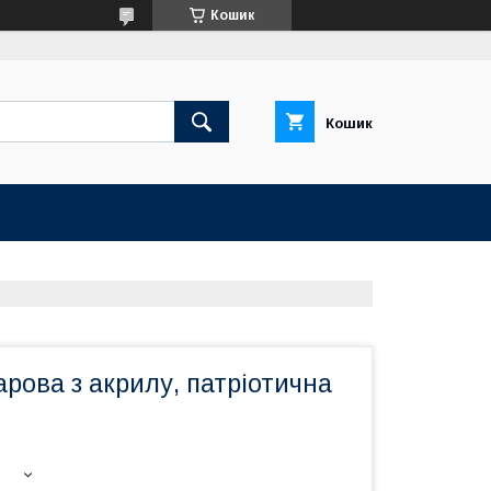
Кошик
Кошик
рова з акрилу, патріотична