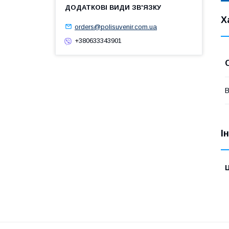
Х
orders@polisuvenir.com.ua
+380633343901
В
І
Ц