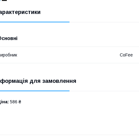
арактеристики
Основні
иробник
CoFee
нформація для замовлення
іна:
586 ₴