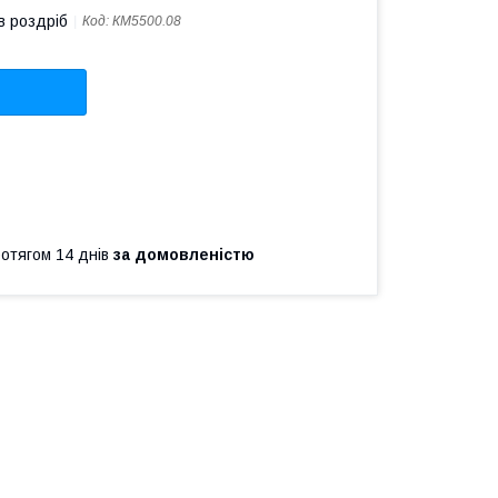
в роздріб
Код:
КМ5500.08
ротягом 14 днів
за домовленістю