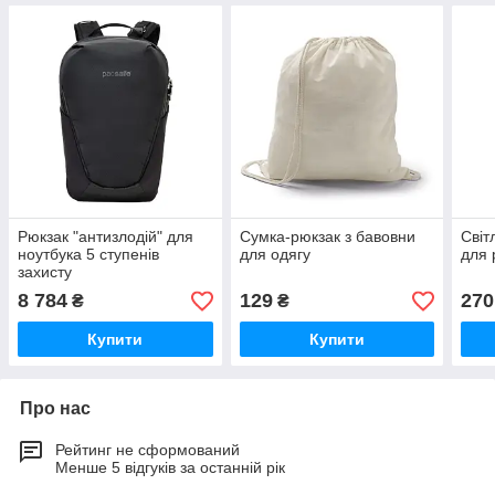
Рюкзак "антизлодій" для
Сумка-рюкзак з бавовни
Світ
ноутбука 5 ступенів
для одягу
для 
захисту
8 784
129
270
₴
₴
Купити
Купити
Про нас
Рейтинг не сформований
Менше 5 відгуків за останній рік