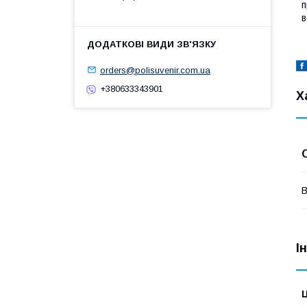
п
в
orders@polisuvenir.com.ua
+380633343901
Х
В
І
Ц