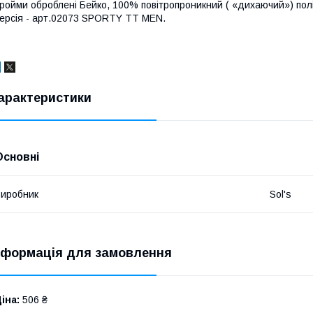
ройми оброблені Бейко, 100% повітропроникний ( «дихаючий») поліе
ерсія - арт.02073 SPORTY TT MEN.
арактеристики
Основні
иробник
Sol's
нформація для замовлення
іна:
506 ₴