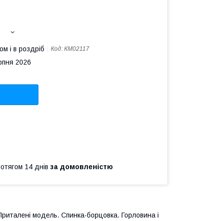
ом і в роздріб
Код:
КМ02117
рпня 2026
ротягом 14 днів
за домовленістю
италені модель. Спинка-борцовка. Горловина і