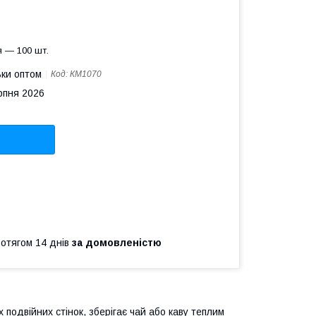
 — 100 шт.
ьки оптом
Код:
КМ1070
рпня 2026
ротягом 14 днів
за домовленістю
 подвійних стінок, зберігає чай або каву теплим