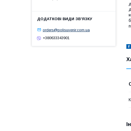
д
д
к
б
п
orders@polisuvenir.com.ua
+380633343901
Х
К
І