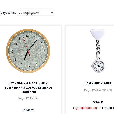
Стильний настінний
Годинник Анія
годинник з декоративної
КМAP791278
тканини
КМ500C
514 ₴
Під замовлення
Тільки
566 ₴