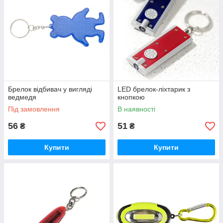
Брелок відбивач у вигляді
LED брелок-ліхтарик з
ведмедя
кнопкою
Під замовлення
В наявності
56
51
₴
₴
Купити
Купити