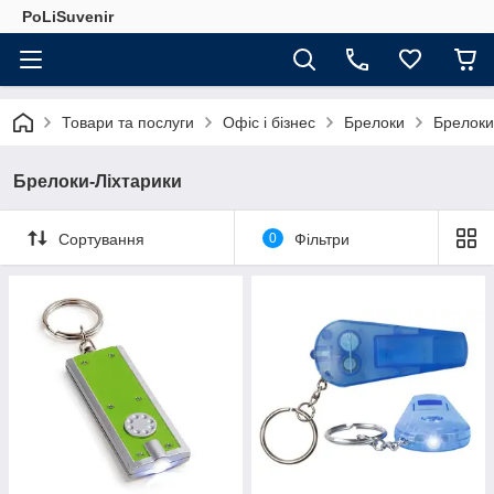
PoLiSuvenir
Товари та послуги
Офіс і бізнес
Брелоки
Брелоки
Брелоки-Ліхтарики
Сортування
0
Фільтри