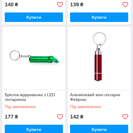
140
139
₴
₴
Купити
Купити
Брелок-відкривачка з LED
Алюмінієвий міні-ліхтарик
ліхтариком
Фейрокс
Під замовлення
Під замовлення
177
142
₴
₴
Купити
Купити