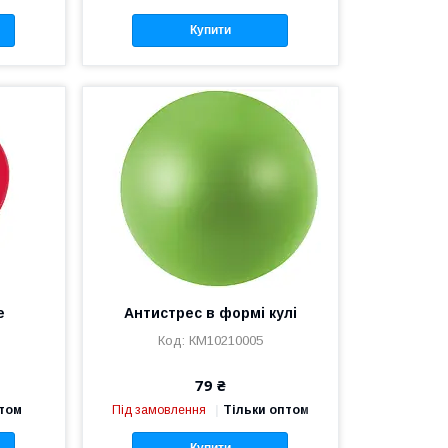
Купити
е
Антистрес в формі кулі
КМ10210005
79 ₴
птом
Під замовлення
Тільки оптом