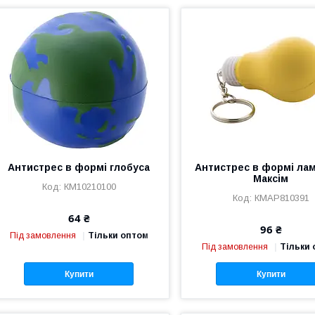
Антистрес в формі глобуса
Антистрес в формі ла
Максім
КМ10210100
КМAP810391
64 ₴
96 ₴
Під замовлення
Тільки оптом
Під замовлення
Тільки
Купити
Купити