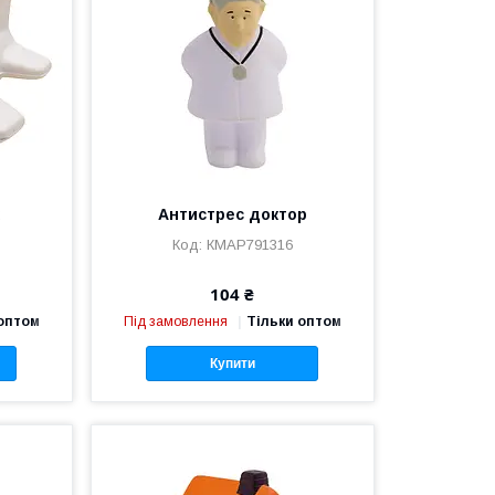
к
Антистрес доктор
КМAP791316
104 ₴
 оптом
Під замовлення
Тільки оптом
Купити