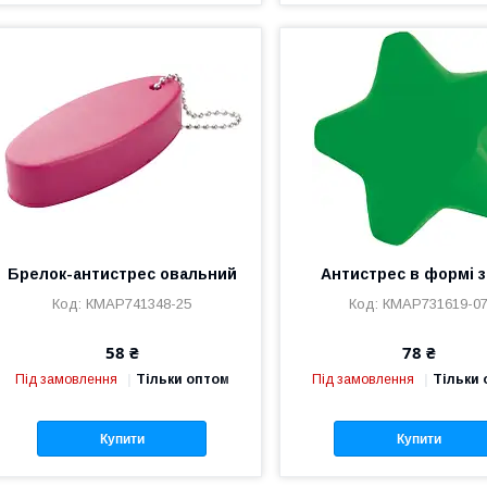
Брелок-антистрес овальний
Антистрес в формі з
КМAP741348-25
КМAP731619-0
58 ₴
78 ₴
Під замовлення
Тільки оптом
Під замовлення
Тільки
Купити
Купити