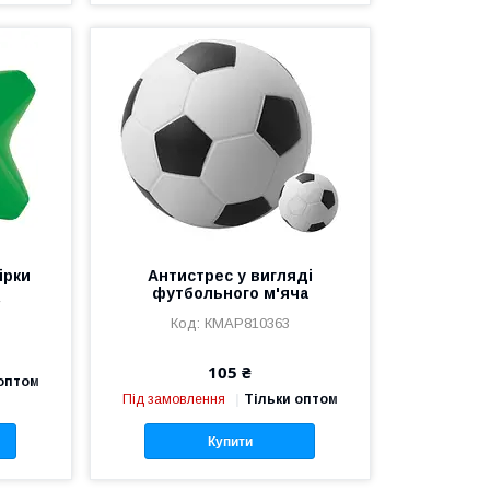
ірки
Антистрес у вигляді
футбольного м'яча
7
КМAP810363
105 ₴
 оптом
Під замовлення
Тільки оптом
Купити