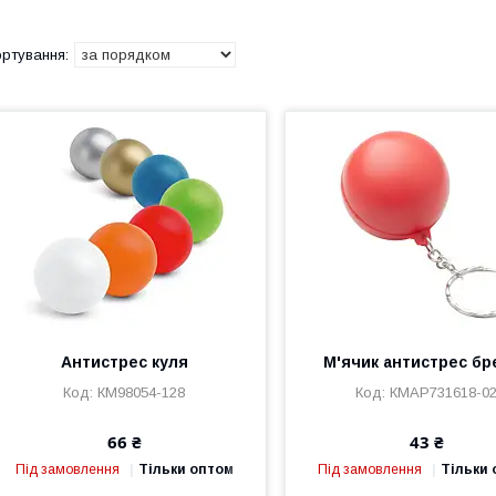
Антистрес куля
М'ячик антистрес бр
КМ98054-128
КМAP731618-0
66 ₴
43 ₴
Під замовлення
Тільки оптом
Під замовлення
Тільки