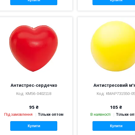
Купити
Купити
Антистрес-сердечко
Антистресовий м'
КМ56-0402118
КМAP731550-0
95 ₴
105 ₴
Під замовлення
Тільки оптом
В наявності
Тільки о
Купити
Купити