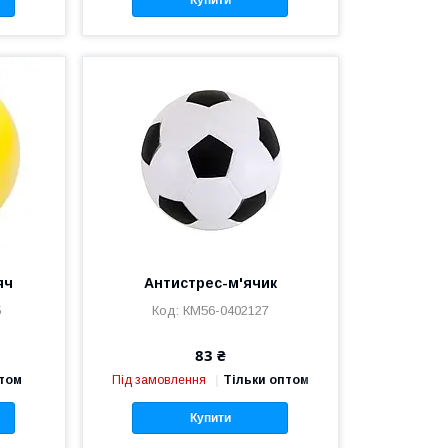
Купити
яч
Антистрес-м'ячик
5
КМ56-0402127
83 ₴
птом
Під замовлення
Тільки оптом
Купити