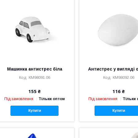
Машинка антистрес біла
Антистрес у вигляді 
КМ98091.06
КМ98092.06
155 ₴
116 ₴
Під замовлення
Тільки оптом
Під замовлення
Тільки
Купити
Купити