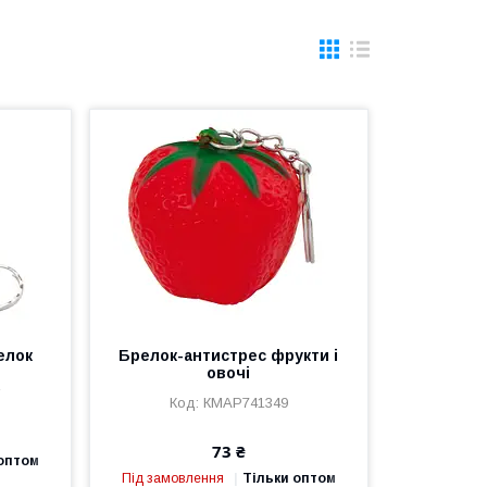
елок
Брелок-антистрес фрукти і
овочі
2
КМAP741349
73 ₴
 оптом
Під замовлення
Тільки оптом