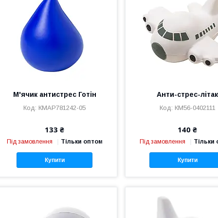
М'ячик антистрес Готін
Анти-стрес-літа
КМAP781242-05
КМ56-0402111
133 ₴
140 ₴
Під замовлення
Тільки оптом
Під замовлення
Тільки
Купити
Купити