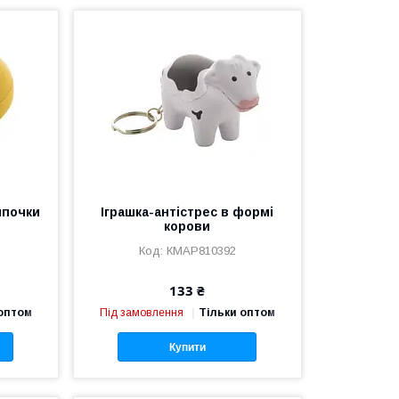
мпочки
Іграшка-антістрес в формі
корови
КМAP810392
133 ₴
 оптом
Під замовлення
Тільки оптом
Купити