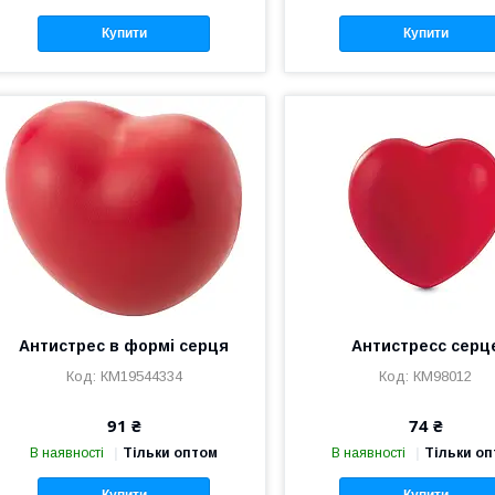
Купити
Купити
Антистрес в формі серця
Антистресс серц
КМ19544334
КМ98012
91 ₴
74 ₴
В наявності
Тільки оптом
В наявності
Тільки о