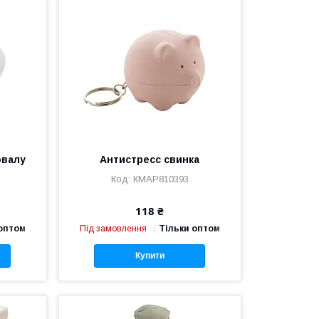
овалу
Антистресс свинка
КМAP810393
118 ₴
 оптом
Під замовлення
Тільки оптом
Купити