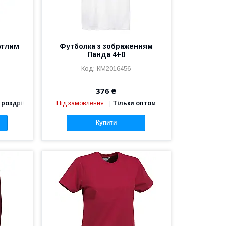
углим
Футболка з зображенням
Панда 4+0
КМ2016456
376 ₴
 роздріб
Під замовлення
Тільки оптом
Купити