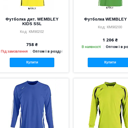
Футболка дит. WEMBLEY
Футболка WEMBLEY
KIDS SSL
КМ90200
КМ90202
1 206 ₴
758 ₴
В наявності
Оптом і в р
Під замовлення
Оптом і в роздріб
Купити
Купити