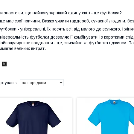
и знаєте ви, що найпопулярніший одяг у світі - це футболка?
 це має свої причини. Важко уявити гардероб, сучасної людини, бе
утболки - універсальні, їх носять всі: від малого до великого, і жінки,
ніверсальність футболки дозволяє її комбінувати і з короткими спі
айпопулярніше поєднання - це, звичайно ж, футболка і джинси. Така
имагає великих витрат.