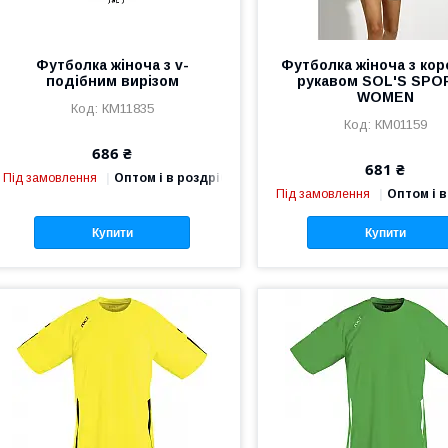
Футболка жіноча з v-
Футболка жіноча з ко
подібним вирізом
рукавом SOL'S SPO
WOMEN
КМ11835
КМ01159
686 ₴
681 ₴
Під замовлення
Оптом і в роздріб
Під замовлення
Оптом і в
Купити
Купити