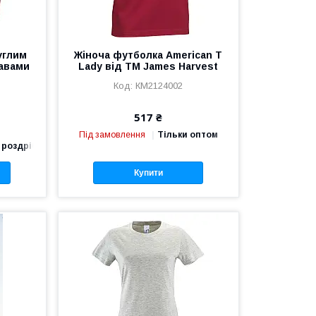
углим
Жіноча футболка American T
кавами
Lady від ТМ James Harvest
КМ2124002
517 ₴
Під замовлення
Тільки оптом
 роздріб
Купити