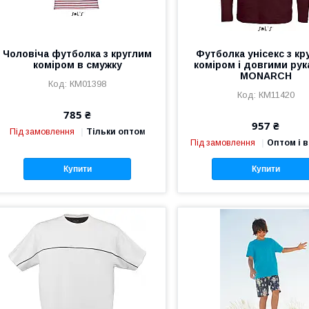
Чоловіча футболка з круглим
Футболка унісекс з кр
коміром в смужку
коміром і довгими ру
MONARCH
КМ01398
КМ11420
785 ₴
957 ₴
Під замовлення
Тільки оптом
Під замовлення
Оптом і в
Купити
Купити