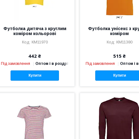
Футболка дитяча з круглим
Футболка унісекс з кр
коміром кольорові
коміром
КМ11970
КМ11380
442 ₴
515 ₴
Під замовлення
Оптом і в роздріб
Під замовлення
Оптом і в
Купити
Купити