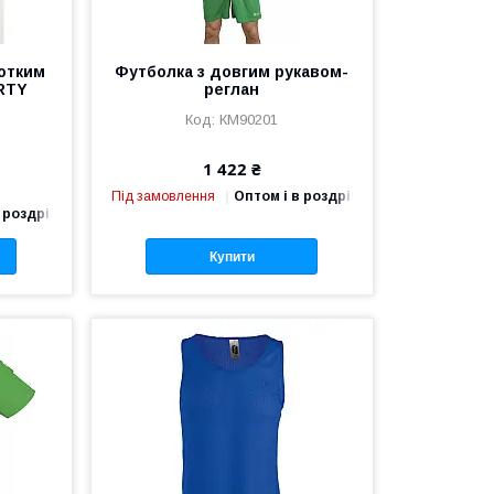
ротким
Футболка з довгим рукавом-
RTY
реглан
КМ90201
1 422 ₴
Під замовлення
Оптом і в роздріб
 роздріб
Купити