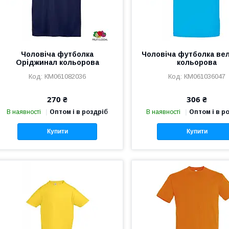
Чоловіча футболка
Чоловіча футболка ве
Оріджинал кольорова
кольорова
КМ061082036
КМ061036047
270 ₴
306 ₴
В наявності
Оптом і в роздріб
В наявності
Оптом і в р
Купити
Купити