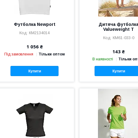
Футболка Newport
Дитяча футболк
Valueweight T
КМ2134014
КМ61-033-0
1 056 ₴
143 ₴
Під замовлення
Тільки оптом
В наявності
Тільки о
Купити
Купити