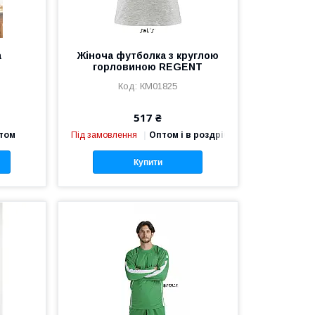
а
Жіноча футболка з круглою
горловиною REGENT
КМ01825
517 ₴
птом
Під замовлення
Оптом і в роздріб
Купити