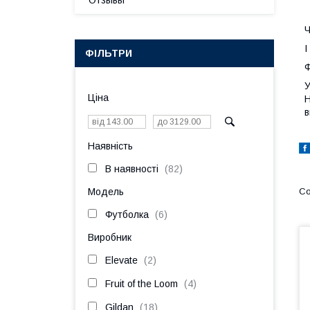
Отзывы
Ч
І
ФІЛЬТРИ
Ф
У
Ціна
Н
в
Наявність
В наявності
82
Модель
Футболка
6
Виробник
Elevate
2
Fruit of the Loom
4
Gildan
18