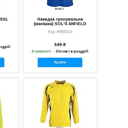
 SSL
Накидка тренувальна
(манішка) SOL'S ANFIELD
КМ90210
549 ₴
оздріб
В наявності
Оптом і в роздріб
Купити