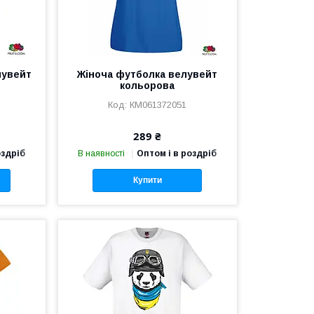
лувейт
Жіноча футболка велувейт
кольорова
КМ061372051
289 ₴
оздріб
В наявності
Оптом і в роздріб
Купити